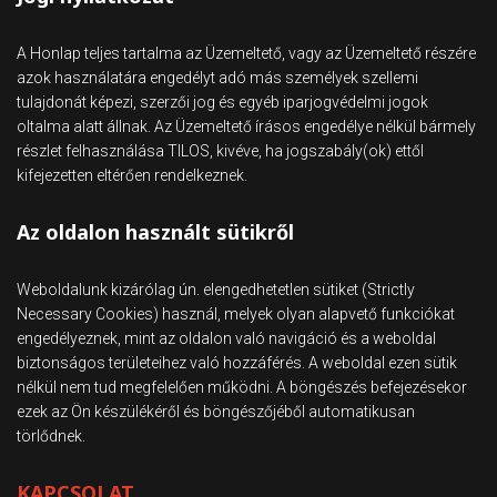
A Honlap teljes tartalma az Üzemeltető, vagy az Üzemeltető részére
azok használatára engedélyt adó más személyek szellemi
tulajdonát képezi, szerzői jog és egyéb iparjogvédelmi jogok
oltalma alatt állnak. Az Üzemeltető írásos engedélye nélkül bármely
részlet felhasználása TILOS, kivéve, ha jogszabály(ok) ettől
kifejezetten eltérően rendelkeznek.
Az oldalon használt sütikről
Weboldalunk kizárólag ún. elengedhetetlen sütiket (Strictly
Necessary Cookies) használ, melyek olyan alapvető funkciókat
engedélyeznek, mint az oldalon való navigáció és a weboldal
biztonságos területeihez való hozzáférés. A weboldal ezen sütik
nélkül nem tud megfelelően működni. A böngészés befejezésekor
ezek az Ön készülékéről és böngészőjéből automatikusan
törlődnek.
KAPCSOLAT