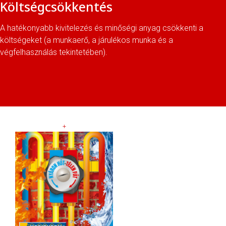
Költségcsökkentés
A hatékonyabb kivitelezés és minőségi anyag csökkenti a
költségeket (a munkaerő, a járulékos munka és a
végfelhasználás tekintetében).
+