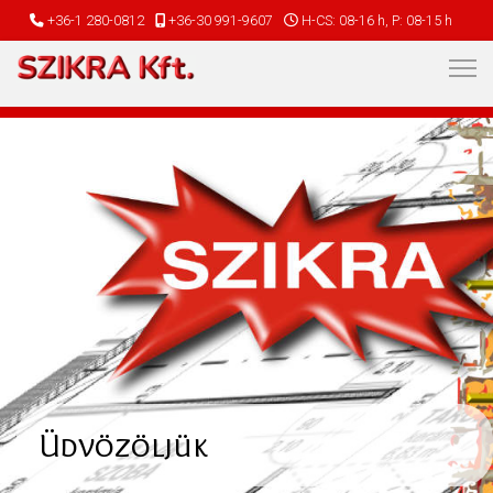
+36-1 280-0812
+36-30 991-9607
H-CS: 08-16 h, P: 08-15 h
Üdvözöljük