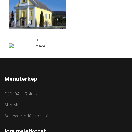
+
Menütérkép
FŐOLDAL - Rólunk
ÁRAINK
Adatvédelmi tájékoztató
Jogi nyilatkozat