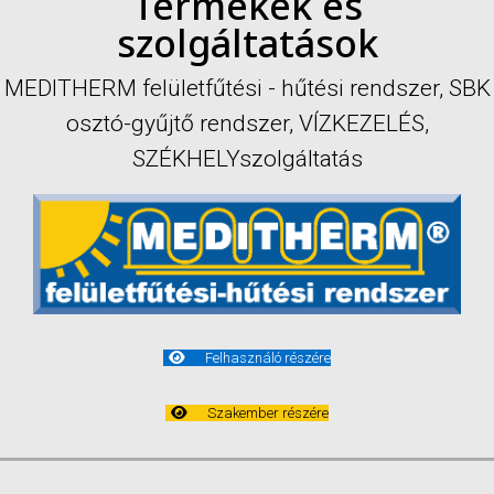
Termékek és
szolgáltatások
MEDITHERM felületfűtési - hűtési rendszer, SBK
osztó-gyűjtő rendszer, VÍZKEZELÉS,
SZÉKHELYszolgáltatás
Felhasználó részére
Szakember részére