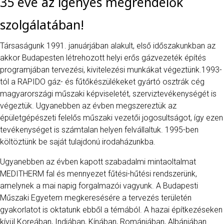
35 éve az igényes megrendelők
szolgálatában!
Társaságunk 1991. januárjában alakult, első időszakunkban az
akkor Budapesten létrehozott helyi erős gázvezeték építés
programjában tervezési, kivitelezési munkákat végeztünk.1993-
tól a RAPIDO gáz- és fűtőkészülékeket gyártó osztrák cég
magyarországi műszaki képviseletét, szerviztevékenységét is
végeztük. Ugyanebben az évben megszereztük az
épületgépészeti felelős műszaki vezetői jogosultságot, így ezen
tevékenységet is számtalan helyen felvállaltuk. 1995-ben
költöztünk be saját tulajdonú irodaházunkba.
Ugyanebben az évben kapott szabadalmi mintaoltalmat
MEDITHERM fal és mennyezet fűtési-hűtési rendszerünk,
amelynek a mai napig forgalmazói vagyunk. A Budapesti
Műszaki Egyetem megkeresésére a tervezés területén
gyakorlatot is oktatunk ebből a témából. A hazai építkezéseken
kívül Koreában, Indiában, Kínában, Romániában, Albániában