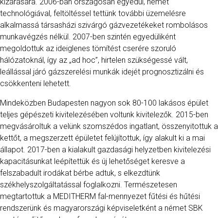
kizárására. 2006-ban országosan egyedül, német
technológiával, feltöltéssel tettünk további üzemelésre
alkalmassá társasházi szivárgó gázvezetékeket rombolásos
munkavégzés nélkül. 2007-ben szintén egyedüliként
megoldottuk az ideiglenes tömítést cserére szoruló
hálózatoknál, így az „ad hoc”, hirtelen szükségessé vált,
leállással járó gázszerelési munkák idejét prognosztizálni és
csökkenteni lehetett.
Mindeközben Budapesten nagyon sok 80-100 lakásos épület
teljes gépészeti kivitelezésében voltunk kivitelezők. 2015-ben
megvásároltuk a velünk szomszédos ingatlant, összenyitottuk a
kettőt, a megszerzett épületet felújítottuk, így alakult ki a mai
állapot. 2017-ben a kialakult gazdasági helyzetben kivitelezési
kapacitásunkat leépítettük és új lehetőséget keresve a
felszabadult irodákat bérbe adtuk, s elkezdtünk
székhelyszolgáltatással foglalkozni. Természetesen
megtartottuk a MEDITHERM fal-mennyezet fűtési és hűtési
rendszerünk és magyarországi képviseletként a német SBK