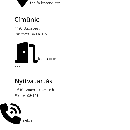
fas fa-location-dot
Címünk:
1193 Budapest,
Derkovits Gyula u. 53.
fas fa-door-
open
Nyitvatartás:
Hétfő-Csütörtök: 08-16 h
Péntek: 08-15 h
Telefon